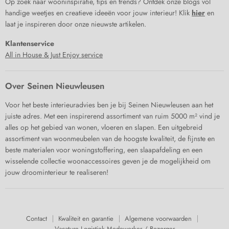
Op zoek naar wooninspiratie, tips en trends? Ontdek onze blogs vol
handige weetjes en creatieve ideeën voor jouw interieur! Klik
hier
en
laat je inspireren door onze nieuwste artikelen.
Klantenservice
All in House & Just Enjoy service
Over Seinen Nieuwleusen
Voor het beste interieuradvies ben je bij Seinen Nieuwleusen aan het
juiste adres. Met een inspirerend assortiment van ruim 5000 m² vind je
alles op het gebied van wonen, vloeren en slapen. Een uitgebreid
assortiment van woonmeubelen van de hoogste kwaliteit, de fijnste en
beste materialen voor woningstoffering, een slaapafdeling en een
wisselende collectie woonaccessoires geven je de mogelijkheid om
jouw droominterieur te realiseren!
Contact
Kwaliteit en garantie
Algemene voorwaarden
Vacature Logistiek Medewerker / Bezorger